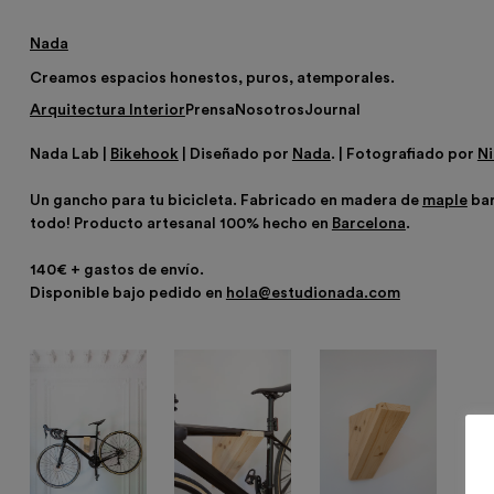
Nada
Creamos espacios honestos, puros, atemporales.
Arquitectura Interior
Prensa
Nosotros
Journal
Nada Lab |
Bikehook
|
Diseñado por
Nada
. |
Fotografiado por
Ni
Un gancho para tu bicicleta. Fabricado en madera de
maple
bar
todo! Producto artesanal 100% hecho en
Barcelona
.
140€ + gastos de envío.
Disponible bajo pedido en
hola@estudionada.com